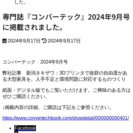
した。
専門誌『コンバーテック』2024年9月号
に掲載されました。
最
2024年9月17日
2024年9月17日
終
更
新
コンバーテック 2024年9月号
日
時
弊社記事 新潟タキザワ：3Dプリンタで抜群の自由度があ
:
る大型家具を。人手不足と環境問題に対応するものづくり
紙面・デジタル版でもご覧いただけます。ご興味のある方は
ぜひご購読ください。
↓掲載内容の詳細、ご購読は下記をご参照ください。
https://www.convertechbook.com/shopdetail/000000000401/
Facebook