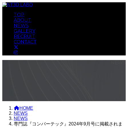
コ
ナ
ン
ビ
TOP
テ
ゲ
ABOUT
ン
ー
NEWS
ツ
シ
GALLERY
へ
ョ
RECRUIT
ス
ン
CONTACT
キ
に
ッ
移
プ
動
NEWS
HOME
NEWS
NEWS
専門誌『コンバーテック』2024年9月号に掲載されま